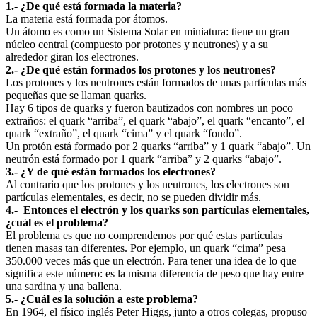
1.- ¿De qué está formada la materia?
La materia está formada por átomos.
Un átomo es como un Sistema Solar en miniatura: tiene un gran
núcleo central (compuesto por protones y neutrones) y a su
alrededor giran los electrones.
2.- ¿De qué están formados los protones y los neutrones?
Los protones y los neutrones están formados de unas partículas más
pequeñas que se llaman quarks.
Hay 6 tipos de quarks y fueron bautizados con nombres un poco
extraños: el quark “arriba”, el quark “abajo”, el quark “encanto”, el
quark “extraño”, el quark “cima” y el quark “fondo”.
Un protón está formado por 2 quarks “arriba” y 1 quark “abajo”. Un
neutrón está formado por 1 quark “arriba” y 2 quarks “abajo”.
3.- ¿Y de qué están formados los electrones?
Al contrario que los protones y los neutrones, los electrones son
partículas elementales, es decir, no se pueden dividir más.
4.- Entonces el electrón y los quarks son partículas elementales,
¿cuál es el problema?
El problema es que no comprendemos por qué estas partículas
tienen masas tan diferentes. Por ejemplo, un quark “cima” pesa
350.000 veces más que un electrón. Para tener una idea de lo que
significa este número: es la misma diferencia de peso que hay entre
una sardina y una ballena.
5.- ¿Cuál es la solución a este problema?
En 1964, el físico inglés Peter Higgs, junto a otros colegas, propuso