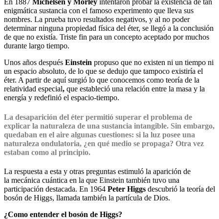
En 1887
Michelsen y Morley
intentaron probar la existencia de tan
enigmática sustancia con el famoso experimento que lleva sus
nombres. La prueba tuvo resultados negativos, y al no poder
determinar ninguna propiedad física del éter, se llegó a la conclusión
de que no existía. Triste fin para un concepto aceptado por muchos
durante largo tiempo.
Unos años después
Einstein
propuso que no existen ni un tiempo ni
un espacio absoluto, de lo que se dedujo que tampoco existiría el
éter. A partir de aquí surgió lo que conocemos como teoría de la
relatividad especial
,
que estableció una relación entre la masa y la
energía y redefinió el espacio-tiempo.
La desaparición del éter permitió superar el problema de
explicar la naturaleza de una sustancia intangible. Sin embargo,
quedaban en el aire algunas cuestiones: si la luz posee una
naturaleza ondulatoria, ¿en qué medio se propaga? Otra vez
estaban como al principio.
La respuesta a esta y otras preguntas estimuló la aparición de
la mecánica cuántica en la que Einstein también tuvo una
participación destacada. En 1964
Peter Higgs
descubrió la teoría del
bosón de Higgs, llamada también la partícula de Dios.
¿Como entender el bosón de Higgs?