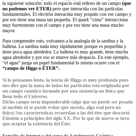
la siguiente solución: todo el espacio está relleno de un campo
(que
no podemos ver ETER)
pero que interactúa con las partículas
fundamentales. El electrón interactúa muy poquito con ese campo y
por eso tiene una masa tan pequeña. El quark “cima” interacciona
muy fuertemente con el campo y por eso tiene una masa mucho
mayor.
Para comprender esto, volvamos a la analogía de la sardina y la
ballena. La sardina nada muy rápidamente porque es pequeñita y
tiene poca agua alrededor. La ballena es muy grande, tiene mucha
agua alrededor y por eso se mueve más despacio. En este ejemplo,
“el agua” juega un papel fundamental lo mismo ocurre con el
“campo de Higgs o ÉTER”.
Si lo pensamos lento, la teoría de Higgs es muy profunda pues
nos dice que la masa de todas las partículas está originada por
un campo cuántico formado por una sustancia no física que
llena todo el Universo.
Dicho campo sería imponderable (algo que no puede ser pesado
ni medido ni se puede evitar que suceda, algo real pero no
físico) Sus características recuerdan a las del éter que descartó
Einstein a principios del siglo XX. Por lo que de nuevo se tuvo
que aceptar la existencia del Éter.
Extraído de Internet y del curso de Autohipnosis Cuántica.